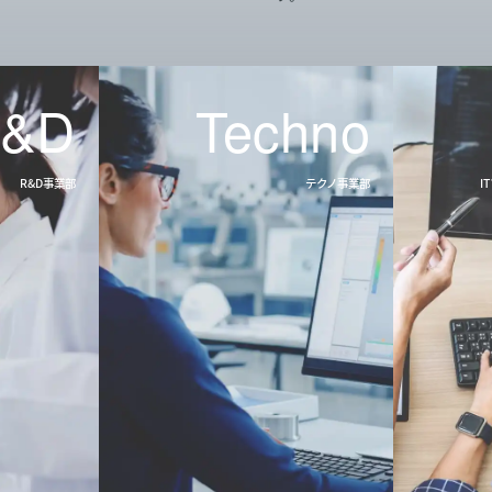
&D
Techno
R&D
事業部
テクノ
事業部
I