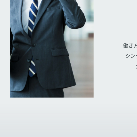
働き
シン