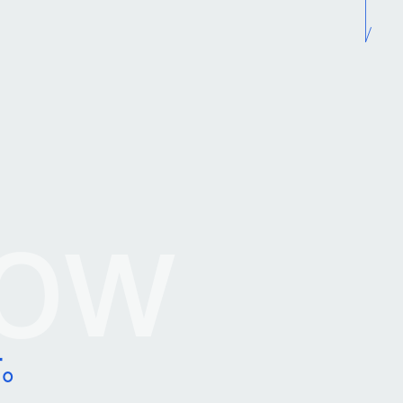
ow
、
す。