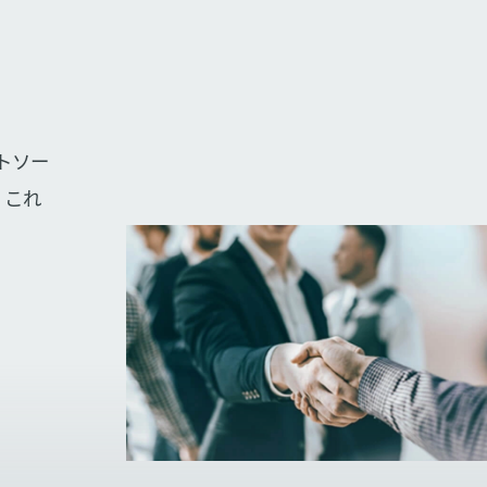
トソー
。これ
。