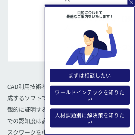
目的に合わせて
最適なご案内をいたします！
・ものづくりの設計・開発
人
・在宅ワークやフリーラン
まずは相談したい
CAD利用技術者は、製品や機械の設計図面を作
ワールドインテックを知りた
成するソフトである「CAD」の操作スキルを客
い
観的に証明する資格です。民間資格ですが業界
人材課題別に解決策を知りた
での認知度は高く、現場での立ち仕事よりもデ
い
スクワークを中心に、ものづくりの設計・開発