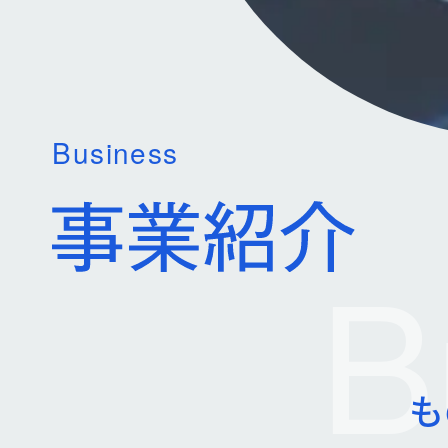
Business
B
も