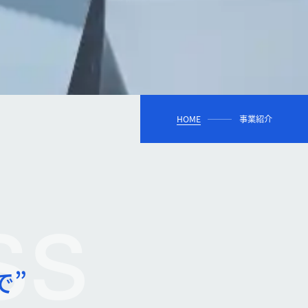
HOME
事業紹介
ss
で”