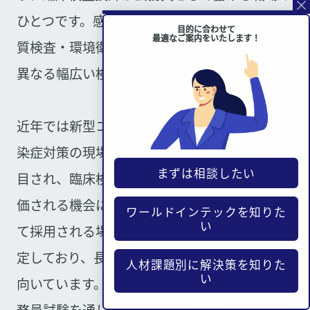
ひとつです。感染症の検査・食品衛生検査・水
目的に合わせて
最適なご案内をいたします！
質検査・環境衛生に関する検査など、病院とは
異なる幅広い検査業務を担います。
近年では新型コロナウイルスをはじめとする感
染症対策の現場として保健所の役割が改めて注
まずは相談したい
目され、臨床検査技師の専門性が社会的に再評
価される機会にもなりました。地方公務員とし
ワールドインテックを知りた
い
て採用される場合は雇用・給与・福利厚生が安
定しており、長期的に腰を据えて働きたい方に
人材課題別に解決策を知りた
い
向いています。採用は各都道府県・政令市の公