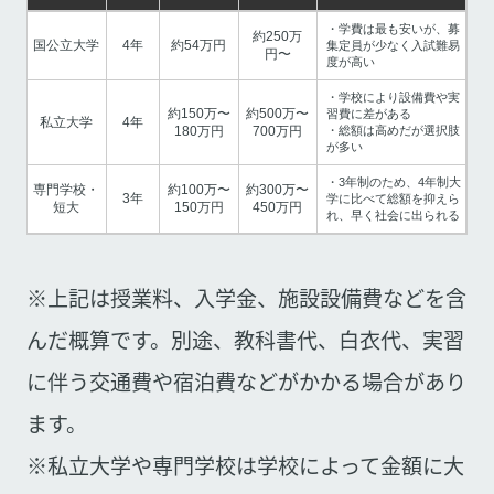
・学費は最も安いが、募
約250万
国公立大学
4年
約54万円
集定員が少なく入試難易
円〜
度が高い
・学校により設備費や実
約150万〜
約500万〜
習費に差がある
私立大学
4年
180万円
700万円
・総額は高めだが選択肢
が多い
・3年制のため、4年制大
専門学校・
約100万〜
約300万〜
3年
学に比べて総額を抑えら
短大
150万円
450万円
れ、早く社会に出られる
※上記は授業料、入学金、施設設備費などを含
んだ概算です。別途、教科書代、白衣代、実習
に伴う交通費や宿泊費などがかかる場合があり
ます。
※私立大学や専門学校は学校によって金額に大