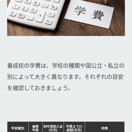
養成校の学費は、学校の種類や国公立・私立の
別によって大きく異なります。それぞれの目安
を確認しておきましょう。
修業
初年度納入金
卒業までの
学校種別
特徴
年限
(目安)
総額(目安)