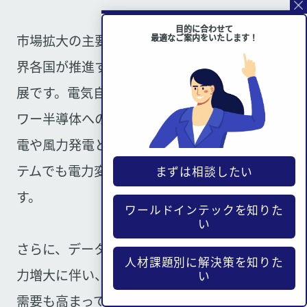
目的に合わせて
市場拡大の主要な牽引力となっているのは、世
最適なご案内をいたします！
界各国が推進する脱炭素政策とデジタル化の進
展です。電気自動車の普及により、高効率なパ
ワー半導体への需要が急増しており、太陽光発
電や風力発電といった再生可能エネルギーシス
テムでも電力変換効率の向上が求められていま
まずは相談したい
す。
ワールドインテックを知りた
い
さらに、データセンターやAI処理装置の消費電
人材課題別に解決策を知りた
力増大に伴い、より効率的な電力制御技術への
い
需要も高まっています。技術面では、SiCや