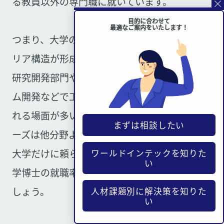
る教員以外の専門職に就いています。
目的に合わせて
最適なご案内をいたします！
つまり、大学のポスト数に左右されにくいキャ
リア構造が形成されているのです。民間企業の
研究開発部門や技術職では、製品設計やシステ
ム開発などで工学系の高度な専門知識が求めら
れる場面が多いため、工学博士に対する採用ニ
まずは相談したい
ーズは他分野より高い水準を維持しています。
大学だけに頼らない就職先の広がりこそが、工
ワールドインテックを知りた
い
学博士の就職率を支える最大の要因といえるで
しょう。
人材課題別に解決策を知りた
い