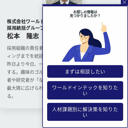
お探しの情報は
見つかりましたか？
株式会社ワールドインテック
採用統括グループ長
松本 隆志
採用組織の責任者として、戦略立案から広報、ブランデ
ィングまでを統括。「継続は力なり」を座右の銘とし、
昨日より今日、一歩前進する姿勢とチームワークを重視
まずは相談したい
する。趣味のゴルフや運動で培った活力を活かし、技術
者や研究者が「なりたい姿」を諦めず、自身の可能性を
ワールドインテックを知りた
最大限に広げられる社会の実現と環境構築に尽力してい
い
る。
人材課題別に解決策を知りた
い