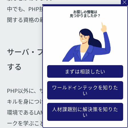
中でも、PHP技術者認定ウィザードは、PHPに
お探しの情報は
見つかりましたか？
関する資格の最上位です。
サーバ・フレームワークの学習を
する
まずは相談したい
ワールドインテックを知りた
PHP以外に、サーバやフレームワークなどのス
い
キルを身につける方法もあります。PHPの開発
人材課題別に解決策を知りた
環境であるLAMPや、Laravelなどのフレームワ
い
ークを学ぶことで、要求定義・外部設計といっ