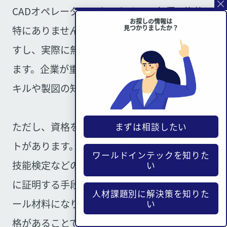
CADオペレーターになるために、必須の資格は
お探しの情報は
見つかりましたか？
特にありません。資格がなくても就職は可能で
すし、実際に無資格で活躍している方も多くい
ます。企業が重視するのは、実際のCAD操作ス
キルや製図の知識、実務経験です。
ただし、資格を取得することには一定のメリッ
まずは相談したい
トがあります。CAD利用技術者試験やトレース
ワールドインテックを知りた
技能検定などの資格は、自分のスキルを客観的
い
に証明する手段となり、就職や転職の際にアピ
人材課題別に解決策を知りた
ール材料になります。特に未経験者の場合、資
い
格があることで学習意欲や基礎知識を示すこと