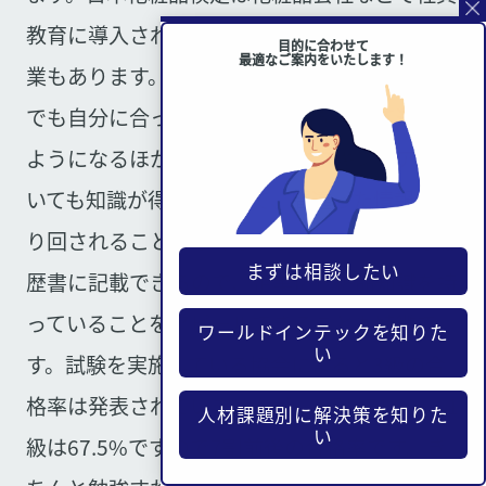
教育に導入されおり、昇格の条件にしている企
目的に合わせて
最適なご案内をいたします！
業もあります。また仕事だけではなく、私生活
でも自分に合った化粧品を自信を持って選べる
ようになるほか、メイク方法やスキンケアにつ
いても知識が得られるので、間違った情報に振
り回されることもなくなります。取得すれば履
まずは相談したい
歴書に記載できるので、企業に化粧品知識を持
っていることをアピールできることも特徴で
ワールドインテックを知りた
い
す。試験を実施している協会によると3級の合
格率は発表されていませんが、2級は71.3%、1
人材課題別に解決策を知りた
い
級は67.5%ですので7割前後の合格率です。き