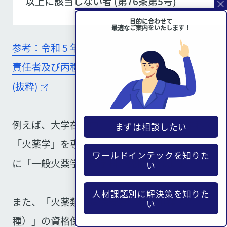
以上に該当しない者 (第76条第5号)
目的に合わせて
最適なご案内をいたします！
参考：令和 5 年度 甲種・乙種火薬類取扱保安
責任者及び丙種火薬類製造保安責任者試験案内
(抜粋)
例えば、大学在学中、工業化学に関する学科で
まずは相談したい
「火薬学」を専修して卒業した方は、試験の際
ワールドインテックを知りた
に「一般火薬学」の学科が免除されます。
い
人材課題別に解決策を知りた
また、「火薬類製造保安責任者（甲種・乙
い
種）」の資格保有者は、試験自体が免除されま